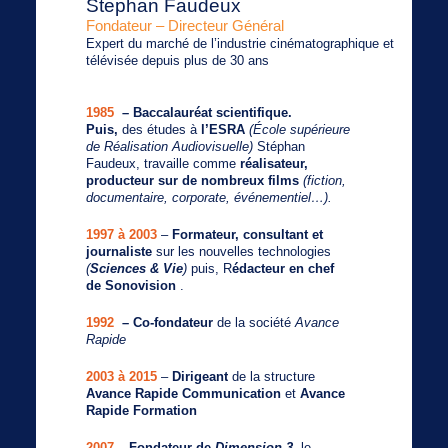
Stephan Faudeux
Fondateur – Directeur Général
Expert du marché de l’industrie cinématographique et
télévisée depuis plus de 30 ans
1985
– B
accalauréat scientifique.
Puis,
des études à
l’ESRA
(École supérieure
de Réalisation Audiovisuelle)
Stéphan
Faudeux, travaille comme
réalisateur,
producteur sur de nombreux films
(fiction,
documentaire, corporate, événementiel…).
1997 à 2003
–
Formateur, consultant et
journaliste
sur les nouvelles technologies
(
Sciences & Vie
)
puis, R
édacteur en chef
de Sonovision
.
1992
–
Co-fondateur
de la société
Avance
Rapide
2003 à 2015
–
Dirigeant
de
la structure
Avance Rapide Communication
et
Avance
Rapide Formation
2007
– Fondateur de
Dimension 3
, le