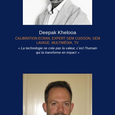
Deepak Khelooa
CALIBRATION ECRAN
,
EXPERT GEM CUISSON
,
GEM
LAVAGE
,
MULTIMÉDIA
,
TV
« La technologie ne crée pas la valeur, c’est l’humain
qui la transforme en impact »