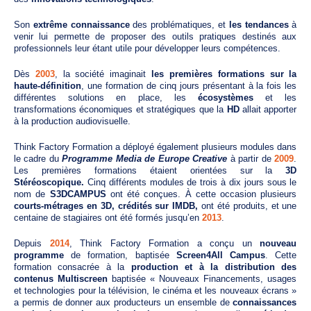
Son
extrême connaissance
des problématiques, et
les tendances
à
venir lui permette de proposer des outils pratiques destinés aux
professionnels leur étant utile pour développer leurs compétences.
Dès
2003
, la société imaginait
les premières formations
sur la
haute-définition
, une formation de cinq jours présentant à la fois les
différentes solutions en place, les
écosystèmes
et les
transformations économiques et stratégiques que la
HD
allait apporter
à la production audiovisuelle.
Think Factory Formation a déployé également plusieurs modules dans
le cadre du
Programme Media de Europe Creative
à partir de
2009
.
Les premières formations étaient orientées sur la
3D
Stéréoscopique.
Cinq différents modules de trois à dix jours sous le
nom de
S3DCAMPUS
ont été conçues. À cette occasion plusieurs
courts-métrages en 3D, crédités sur IMDB,
ont été produits, et une
centaine de stagiaires ont été formés jusqu’en
2013
.
Depuis
2014
, Think Factory Formation a conçu un
nouveau
programme
de formation, baptisée
Screen4All
Campus
. Cette
formation consacrée à la
production et à la distribution
des
contenus Multiscreen
baptisée « Nouveaux Financements, usages
et technologies pour la télévision, le cinéma et les nouveaux écrans »
a permis de donner aux producteurs un ensemble de
connaissances