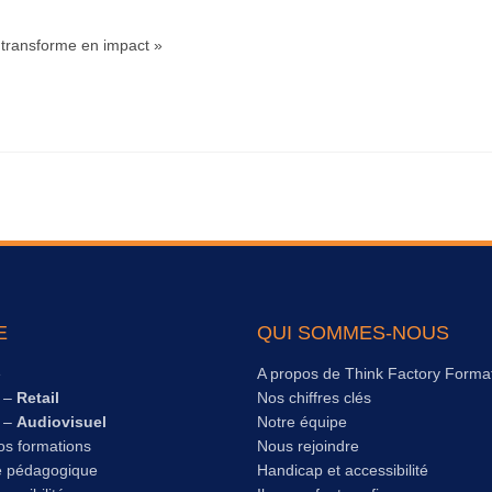
a transforme en impact »
E
QUI SOMMES-NOUS
e
A propos de Think Factory Forma
s –
Retail
Nos chiffres clés
s –
Audiovisuel
Notre équipe
os formations
Nous rejoindre
e pédagogique
Handicap et accessibilité