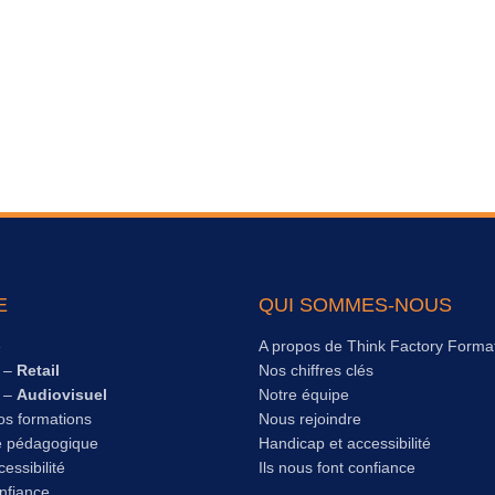
E
QUI SOMMES-NOUS
e
A propos de Think Factory Forma
s –
Retail
Nos chiffres clés
s –
Audiovisuel
Notre équipe
os formations
Nous rejoindre
e pédagogique
Handicap et accessibilité
essibilité
Ils nous font confiance
onfiance