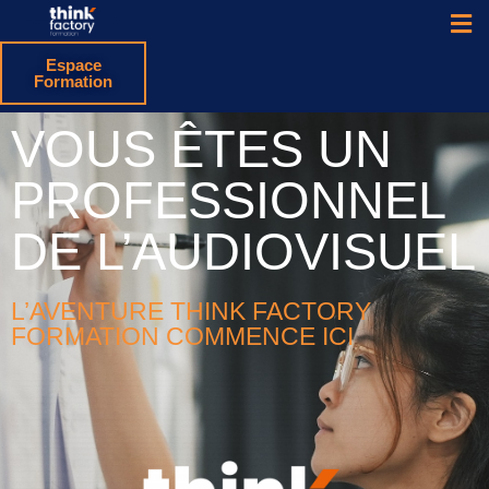
Espace
Formation
VOUS ÊTES UN
PROFESSIONNEL
DE L’AUDIOVISUEL
L’AVENTURE THINK FACTORY
FORMATION COMMENCE ICI