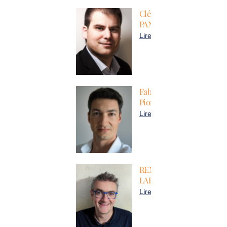
Clément
PANARD
Lire plus
Fabien
Pionneau
Lire plus
RENAUD
LABRACHERIE
Lire plus