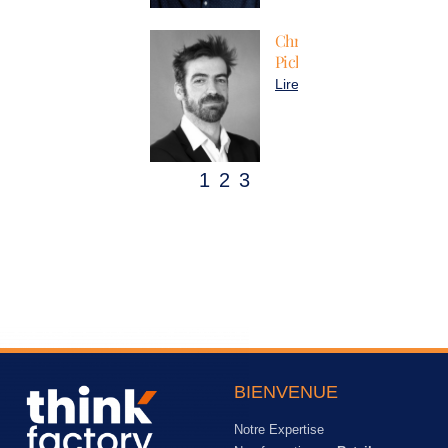
Christophe
Pichon
Lire plus
1
2
3
BIENVENUE
Notre Expertise