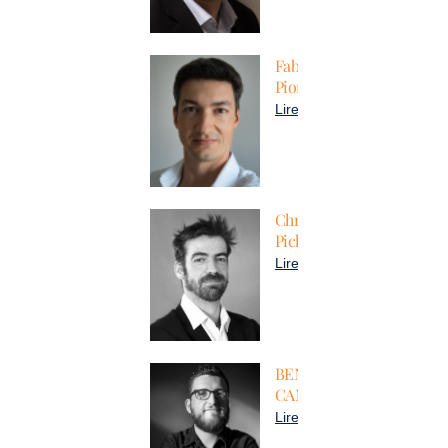
Fabien
Pionneau
Lire plus
Christophe
Pichon
Lire plus
BENOIT
CAMPION
Lire plus