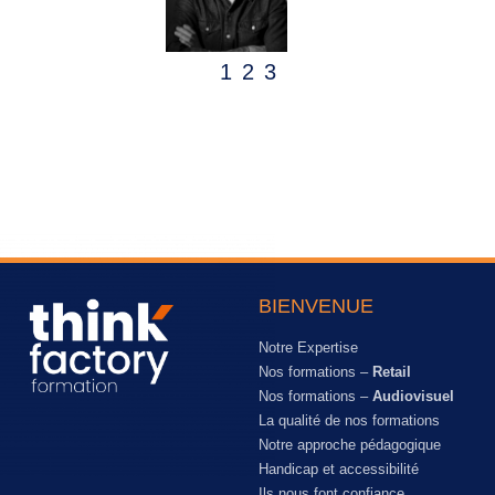
1
2
3
BIENVENUE
Notre Expertise
Nos formations –
Retail
Nos formations –
Audiovisuel
La qualité de nos formations
Notre approche pédagogique
Handicap et accessibilité
Ils nous font confiance