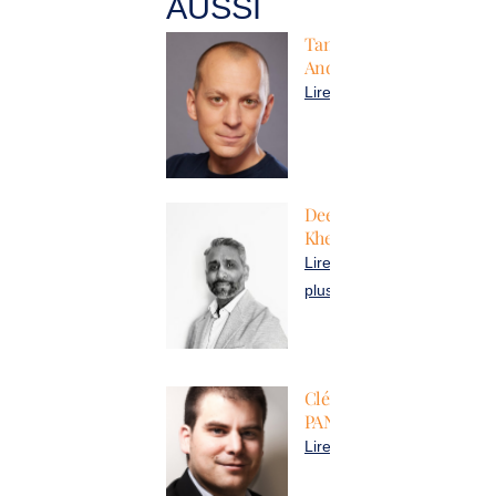
AUSSI
Tanguy
Andrillon
Lire plus
Deepak
Khelooa
Lire
plus
Clément
PANARD
Lire plus