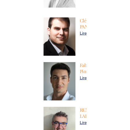
Clément
PANARD
Lire plus
Fabien
Pionneau
Lire plus
RENAUD
LABRACHERIE
Lire plus