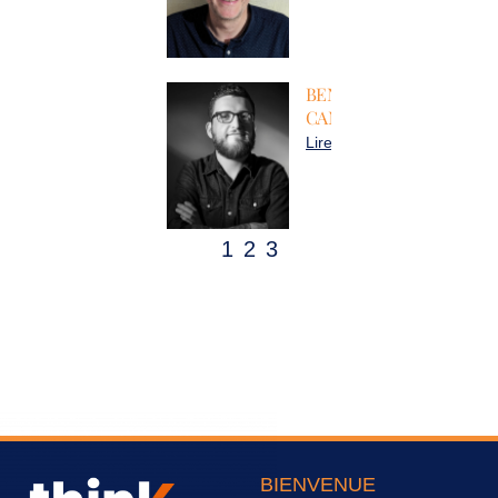
BENOIT
CAMPION
Lire plus
1
2
3
BIENVENUE