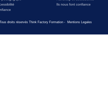
essibilité
Ils nous font confiance
onfiance
Tous droits réservés Think Factory Formation -
Mentions Legales