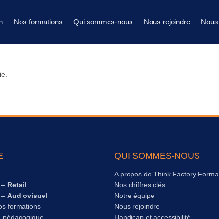
n
Nos formations
Qui sommes-nous
Nous rejoindre
Nous 
ie.
E
QUI SOMMES-NOUS
e
A propos de Think Factory Forma
s –
Retail
Nos chiffres clés
s –
Audiovisuel
Notre équipe
os formations
Nous rejoindre
e pédagogique
Handicap et accessibilité