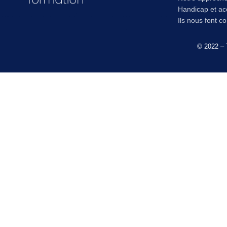
Handicap et acc
Ils nous font c
© 2022 – 