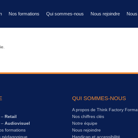
n
Nos formations
Qui sommes-nous
Nous rejoindre
Nous 
ie.
E
QUI SOMMES-NOUS
e
A propos de Think Factory Forma
s –
Retail
Nos chiffres clés
s –
Audiovisuel
Notre équipe
os formations
Nous rejoindre
e pédagogique
Handicap et accessibilité