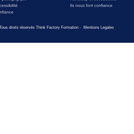
essibilité
Ils nous font confiance
onfiance
Tous droits réservés Think Factory Formation -
Mentions Legales