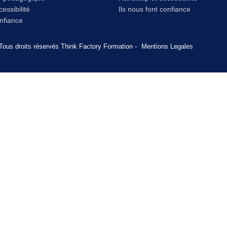
essibilité
Ils nous font confiance
onfiance
Tous droits réservés Think Factory Formation -
Mentions Legales