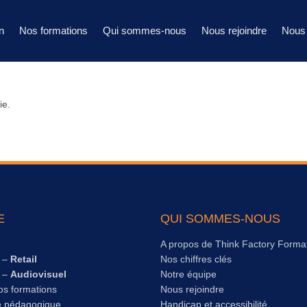
n
Nos formations
Qui sommes-nous
Nous rejoindre
Nous 
ie.
E
QUI SOMMES-NOUS
e
A propos de Think Factory Forma
s –
Retail
Nos chiffres clés
s –
Audiovisuel
Notre équipe
os formations
Nous rejoindre
e pédagogique
Handicap et accessibilité