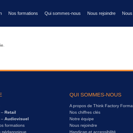
n
Nos formations
Qui sommes-nous
Nous rejoindre
Nous 
ie.
E
QUI SOMMES-NOUS
e
A propos de Think Factory Forma
s –
Retail
Nos chiffres clés
s –
Audiovisuel
Notre équipe
os formations
Nous rejoindre
e pédagogique
Handicap et accessibilité