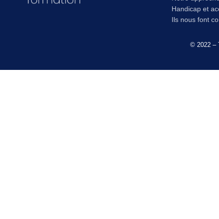
Handicap et acc
Ils nous font c
© 2022 – 