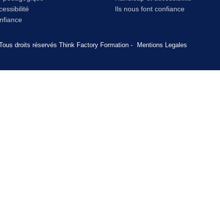
essibilité
Ils nous font confiance
onfiance
Tous droits réservés Think Factory Formation -
Mentions Legales