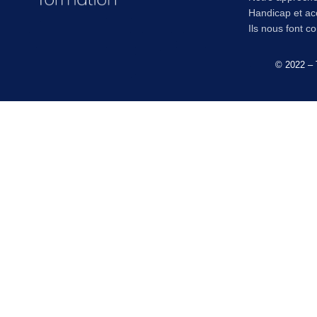
Handicap et acc
Ils nous font c
© 2022 – 