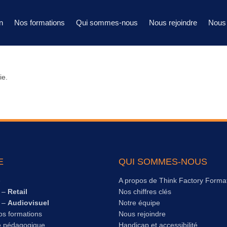
n
Nos formations
Qui sommes-nous
Nous rejoindre
Nous 
ie.
E
QUI SOMMES-NOUS
e
A propos de Think Factory Forma
s –
Retail
Nos chiffres clés
s –
Audiovisuel
Notre équipe
os formations
Nous rejoindre
e pédagogique
Handicap et accessibilité