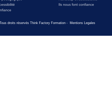
essibilité
Ils nous font confiance
onfiance
Tous droits réservés Think Factory Formation -
Mentions Legales