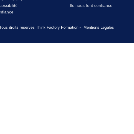
essibilité
Ils nous font confiance
onfiance
Tous droits réservés Think Factory Formation -
Mentions Legales