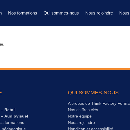
n
Nos formations
Qui sommes-nous
Nous rejoindre
Nous 
ie.
E
QUI SOMMES-NOUS
e
A propos de Think Factory Forma
s –
Retail
Nos chiffres clés
s –
Audiovisuel
Notre équipe
os formations
Nous rejoindre
e pédagogique
Handicap et accessibilité