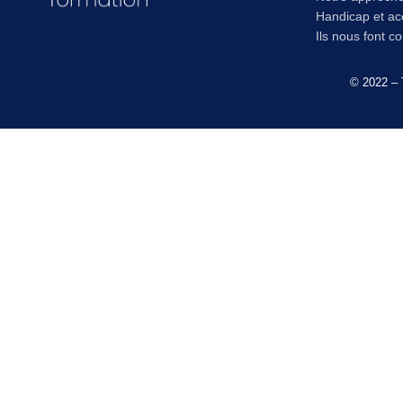
Handicap et acc
Ils nous font c
© 2022 – 