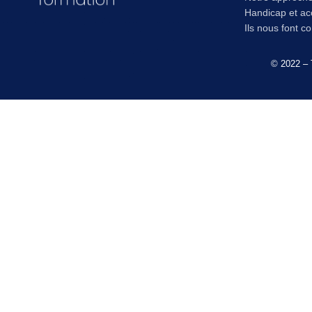
Handicap et acc
Ils nous font c
© 2022 – 