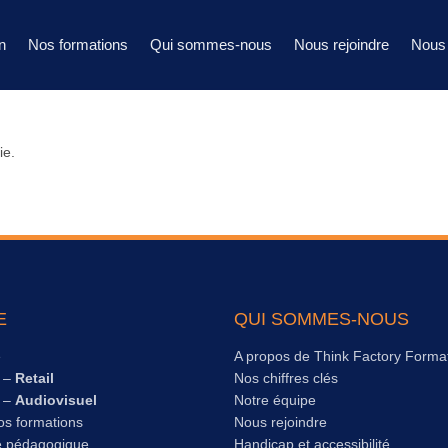
n
Nos formations
Qui sommes-nous
Nous rejoindre
Nous 
ie.
E
QUI SOMMES-NOUS
e
A propos de Think Factory Forma
s –
Retail
Nos chiffres clés
s –
Audiovisuel
Notre équipe
os formations
Nous rejoindre
e pédagogique
Handicap et accessibilité