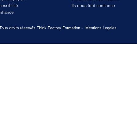
essibilité
Ils nous font confiance
onfiance
Tous droits réservés Think Factory Formation -
Mentions Legales