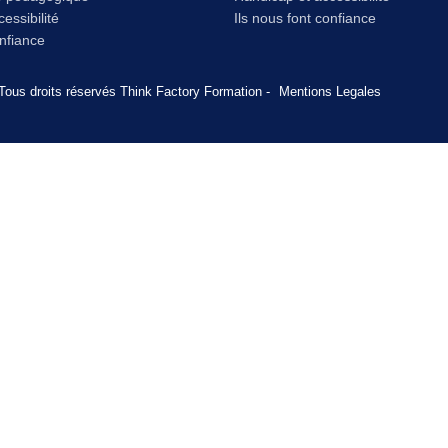
essibilité
Ils nous font confiance
onfiance
Tous droits réservés Think Factory Formation -
Mentions Legales