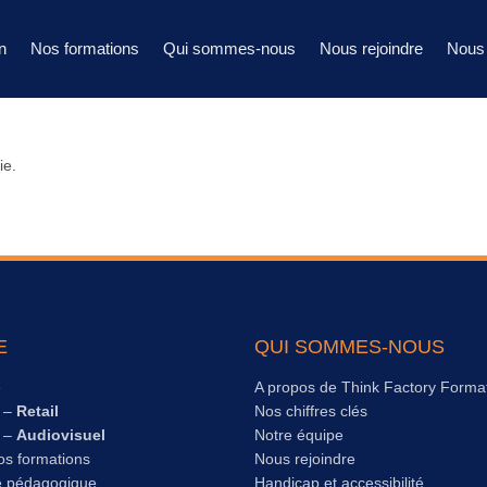
n
Nos formations
Qui sommes-nous
Nous rejoindre
Nous 
ie.
E
QUI SOMMES-NOUS
e
A propos de Think Factory Forma
s –
Retail
Nos chiffres clés
s –
Audiovisuel
Notre équipe
os formations
Nous rejoindre
e pédagogique
Handicap et accessibilité