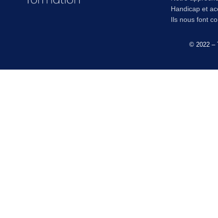
Handicap et acc
Ils nous font c
© 2022 – 