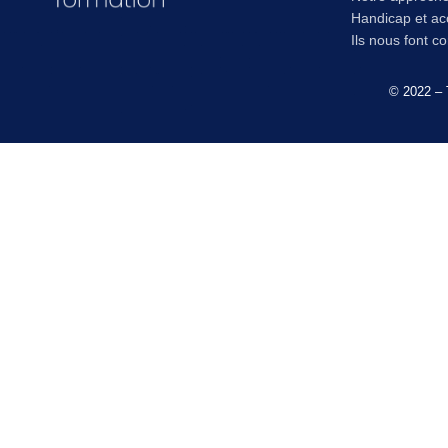
Handicap et acc
Ils nous font c
© 2022 – 