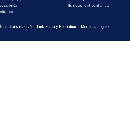
essibilité
Ils nous font confiance
onfiance
Tous droits réservés Think Factory Formation -
Mentions Legales