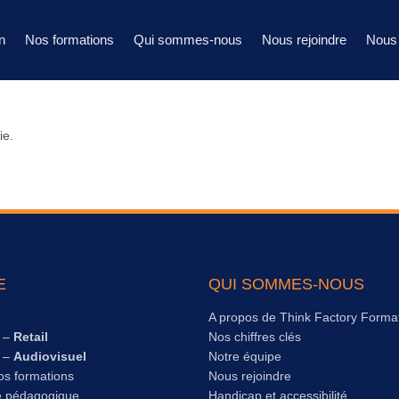
n
Nos formations
Qui sommes-nous
Nous rejoindre
Nous 
ie.
E
QUI SOMMES-NOUS
e
A propos de Think Factory Forma
s –
Retail
Nos chiffres clés
s –
Audiovisuel
Notre équipe
os formations
Nous rejoindre
e pédagogique
Handicap et accessibilité