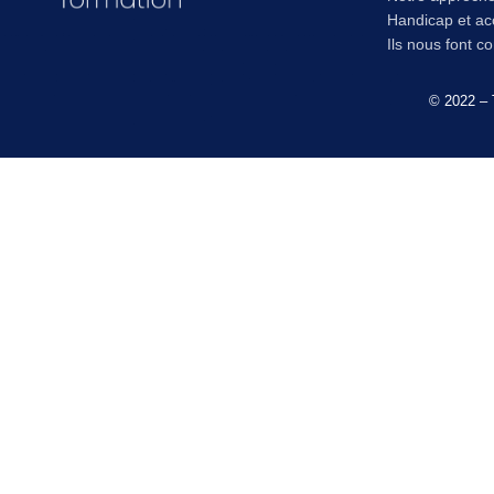
Handicap et acc
Ils nous font c
© 2022 – 