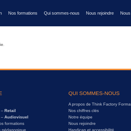
n
Nos formations
Qui sommes-nous
Nous rejoindre
Nous 
ie.
E
QUI SOMMES-NOUS
e
A propos de Think Factory Forma
s –
Retail
Nos chiffres clés
s –
Audiovisuel
Notre équipe
os formations
Nous rejoindre
e pédagogique
Handicap et accessibilité