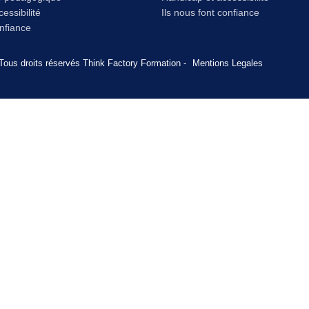
essibilité
Ils nous font confiance
onfiance
Tous droits réservés Think Factory Formation -
Mentions Legales