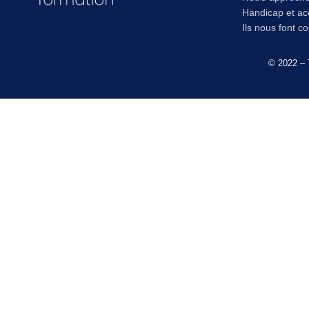
Handicap et acc
Ils nous font c
© 2022 – 