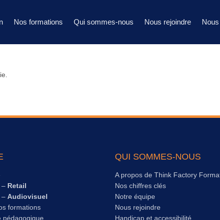
n
Nos formations
Qui sommes-nous
Nous rejoindre
Nous 
ie.
E
QUI SOMMES-NOUS
e
A propos de Think Factory Forma
s –
Retail
Nos chiffres clés
s –
Audiovisuel
Notre équipe
os formations
Nous rejoindre
e pédagogique
Handicap et accessibilité