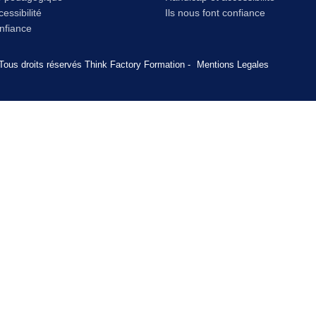
essibilité
Ils nous font confiance
onfiance
Tous droits réservés Think Factory Formation -
Mentions Legales