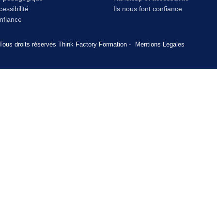
essibilité
Ils nous font confiance
onfiance
Tous droits réservés Think Factory Formation -
Mentions Legales