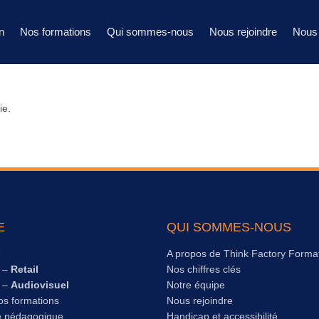
n
Nos formations
Qui sommes-nous
Nous rejoindre
Nous 
ie.
E
QUI SOMMES-NOUS
e
A propos de Think Factory Forma
s –
Retail
Nos chiffres clés
s –
Audiovisuel
Notre équipe
os formations
Nous rejoindre
e pédagogique
Handicap et accessibilité