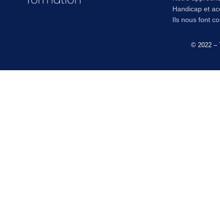
Handicap et acc
Ils nous font c
© 2022 – 