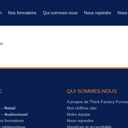
n
Nos formations
Qui sommes-nous
Nous rejoindre
Nous 
ie.
E
QUI SOMMES-NOUS
e
A propos de Think Factory Forma
s –
Retail
Nos chiffres clés
s –
Audiovisuel
Notre équipe
os formations
Nous rejoindre
e pédagogique
Handicap et accessibilité