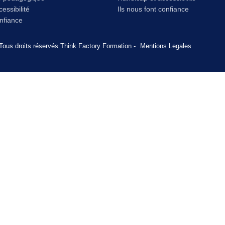
essibilité
Ils nous font confiance
onfiance
Tous droits réservés Think Factory Formation -
Mentions Legales