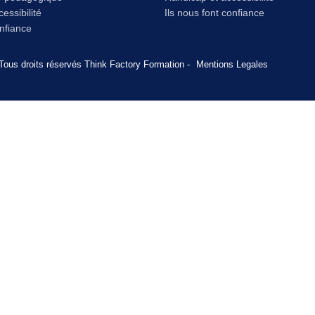
essibilité
Ils nous font confiance
onfiance
Tous droits réservés Think Factory Formation -
Mentions Legales