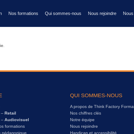
n
Nos formations
Qui sommes-nous
Nous rejoindre
Nous 
ie.
E
QUI SOMMES-NOUS
e
A propos de Think Factory Forma
s –
Retail
Nos chiffres clés
s –
Audiovisuel
Notre équipe
os formations
Nous rejoindre
e pédagogique
Handicap et accessibilité