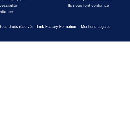
essibilité
Ils nous font confiance
onfiance
Tous droits réservés Think Factory Formation -
Mentions Legales