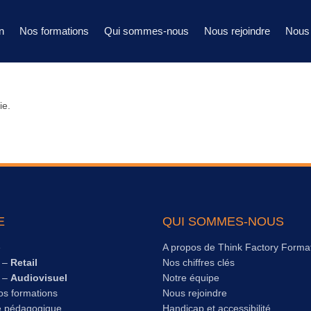
n
Nos formations
Qui sommes-nous
Nous rejoindre
Nous 
ie.
E
QUI SOMMES-NOUS
e
A propos de Think Factory Forma
s –
Retail
Nos chiffres clés
s –
Audiovisuel
Notre équipe
os formations
Nous rejoindre
e pédagogique
Handicap et accessibilité