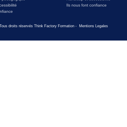
essibilité
Ils nous font confiance
onfiance
Tous droits réservés Think Factory Formation -
Mentions Legales