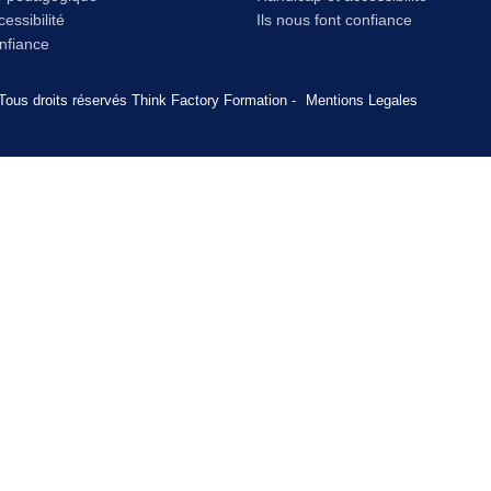
essibilité
Ils nous font confiance
onfiance
Tous droits réservés Think Factory Formation -
Mentions Legales