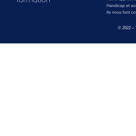
Handicap et acc
Ils nous font c
© 2022 – 