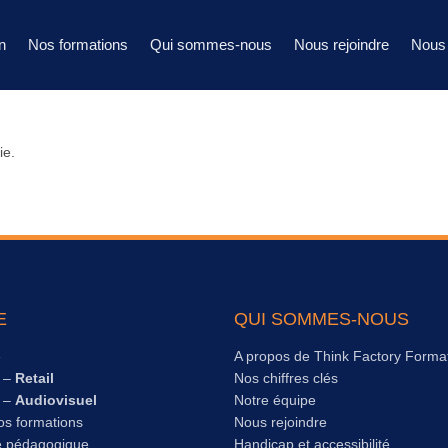
n
Nos formations
Qui sommes-nous
Nous rejoindre
Nous 
ie.
E
QUI SOMMES-NOUS
e
A propos de Think Factory Forma
s –
Retail
Nos chiffres clés
s –
Audiovisuel
Notre équipe
os formations
Nous rejoindre
e pédagogique
Handicap et accessibilité