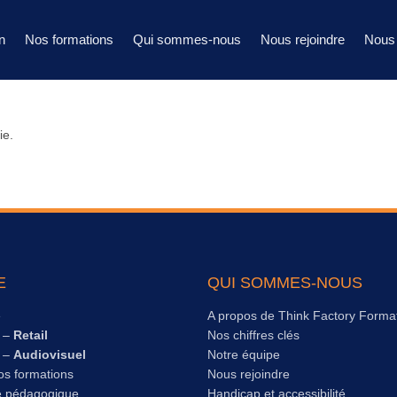
n
Nos formations
Qui sommes-nous
Nous rejoindre
Nous 
ie.
E
QUI SOMMES-NOUS
e
A propos de Think Factory Forma
s –
Retail
Nos chiffres clés
s –
Audiovisuel
Notre équipe
os formations
Nous rejoindre
e pédagogique
Handicap et accessibilité