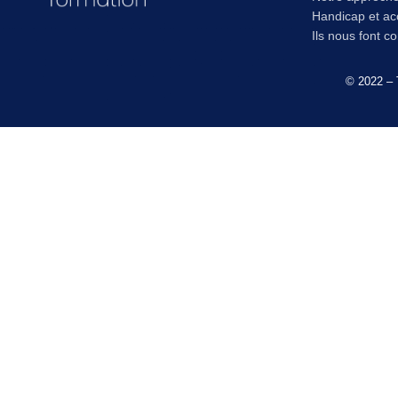
Handicap et acc
Ils nous font c
© 2022 – 