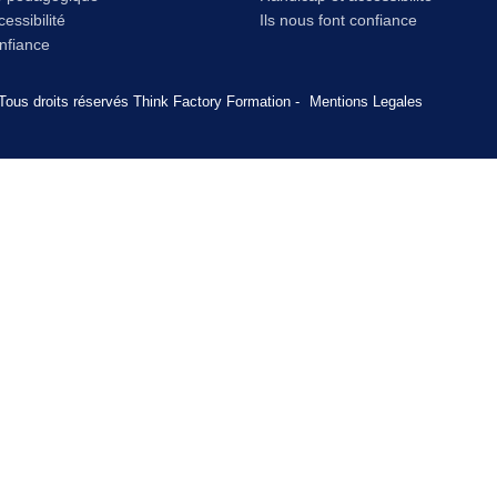
essibilité
Ils nous font confiance
onfiance
Tous droits réservés Think Factory Formation -
Mentions Legales