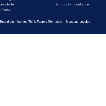
essibilité
Ils nous font confiance
onfiance
Tous droits réservés Think Factory Formation -
Mentions Legales