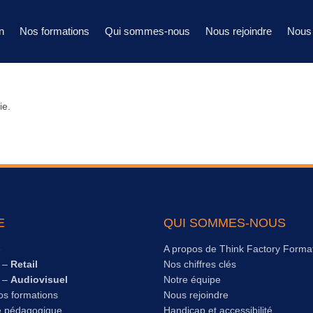
n
Nos formations
Qui sommes-nous
Nous rejoindre
Nous 
ie.
E
QUI SOMMES-NOUS
e
A propos de Think Factory Forma
s –
Retail
Nos chiffres clés
s –
Audiovisuel
Notre équipe
os formations
Nous rejoindre
e pédagogique
Handicap et accessibilité