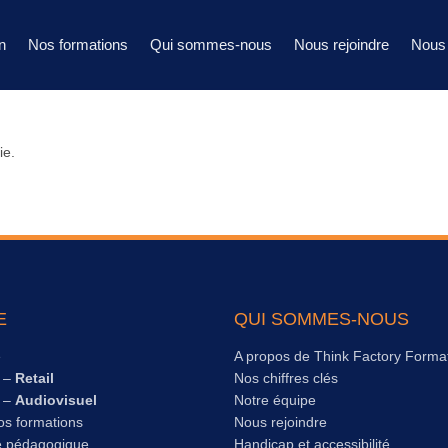
n
Nos formations
Qui sommes-nous
Nous rejoindre
Nous 
ie.
E
QUI SOMMES-NOUS
e
A propos de Think Factory Forma
s –
Retail
Nos chiffres clés
s –
Audiovisuel
Notre équipe
os formations
Nous rejoindre
e pédagogique
Handicap et accessibilité