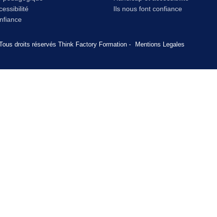
essibilité
Ils nous font confiance
onfiance
Tous droits réservés Think Factory Formation -
Mentions Legales