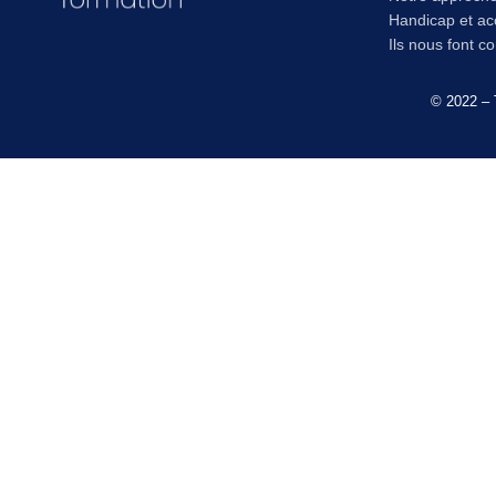
Handicap et acc
Ils nous font c
© 2022 – 