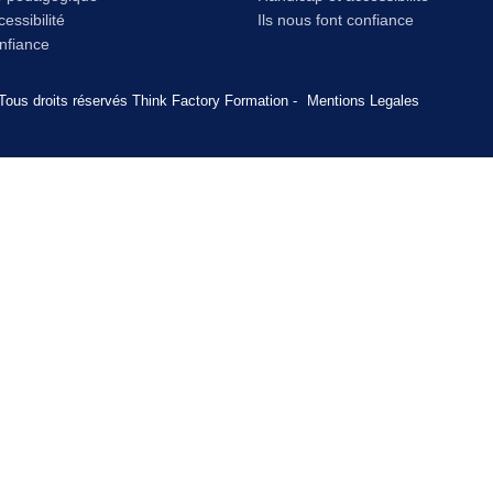
essibilité
Ils nous font confiance
onfiance
Tous droits réservés Think Factory Formation -
Mentions Legales