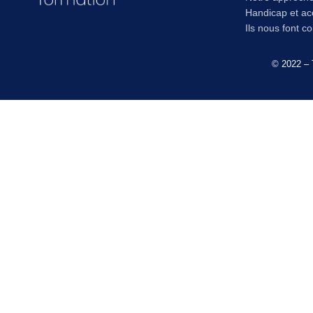
Handicap et acc
Ils nous font c
© 2022 – 