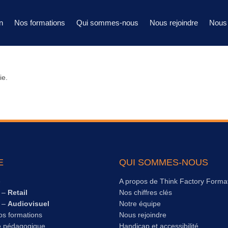
n
Nos formations
Qui sommes-nous
Nous rejoindre
Nous 
ie.
E
QUI SOMMES-NOUS
e
A propos de Think Factory Forma
s –
Retail
Nos chiffres clés
s –
Audiovisuel
Notre équipe
os formations
Nous rejoindre
e pédagogique
Handicap et accessibilité