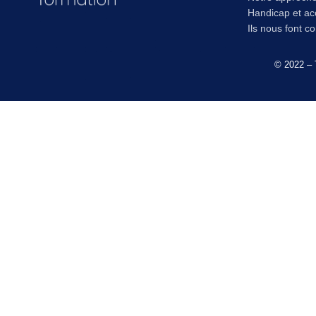
Handicap et acc
Ils nous font c
© 2022 – 