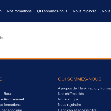
n
Nos formations
Qui sommes-nous
Nous rejoindre
Nous 
ie.
E
QUI SOMMES-NOUS
e
A propos de Think Factory Forma
s –
Retail
Nos chiffres clés
s –
Audiovisuel
Notre équipe
os formations
Nous rejoindre
e pédagogique
Handicap et accessibilité