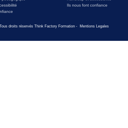
essibilité
Ils nous font confiance
onfiance
Tous droits réservés Think Factory Formation -
Mentions Legales