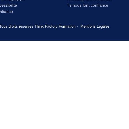
essibilité
Ils nous font confiance
onfiance
Tous droits réservés Think Factory Formation -
Mentions Legales