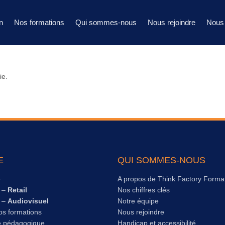
n
Nos formations
Qui sommes-nous
Nous rejoindre
Nous 
ie.
E
QUI SOMMES-NOUS
e
A propos de Think Factory Forma
s –
Retail
Nos chiffres clés
s –
Audiovisuel
Notre équipe
os formations
Nous rejoindre
e pédagogique
Handicap et accessibilité