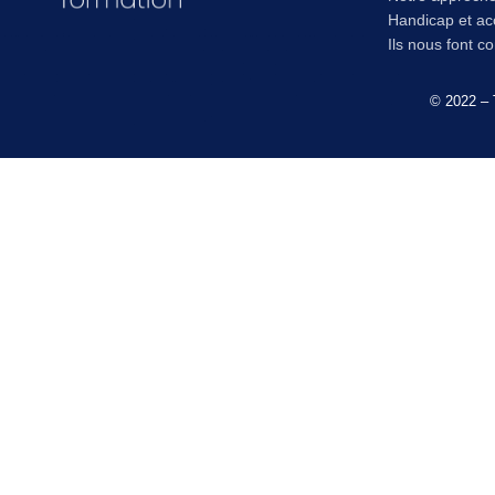
Handicap et acc
Ils nous font c
© 2022 – 