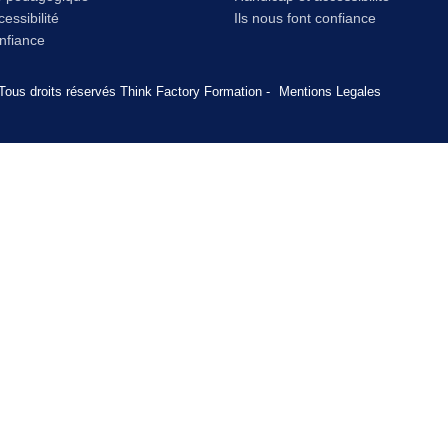
essibilité
Ils nous font confiance
onfiance
Tous droits réservés Think Factory Formation -
Mentions Legales