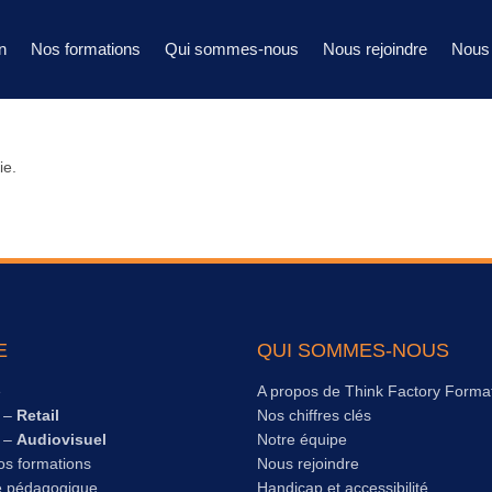
n
Nos formations
Qui sommes-nous
Nous rejoindre
Nous 
ie.
E
QUI SOMMES-NOUS
e
A propos de Think Factory Forma
s –
Retail
Nos chiffres clés
s –
Audiovisuel
Notre équipe
os formations
Nous rejoindre
e pédagogique
Handicap et accessibilité