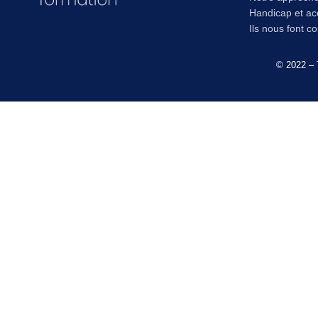
Handicap et acc
Ils nous font c
© 2022 – 