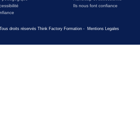
essibilité
Ils nous font confiance
onfiance
Tous droits réservés Think Factory Formation -
Mentions Legales