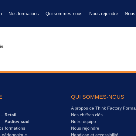
n
Nos formations
Qui sommes-nous
Nous rejoindre
Nous 
ie.
E
QUI SOMMES-NOUS
e
A propos de Think Factory Forma
s –
Retail
Nos chiffres clés
s –
Audiovisuel
Notre équipe
os formations
Nous rejoindre
e pédagogique
Handicap et accessibilité