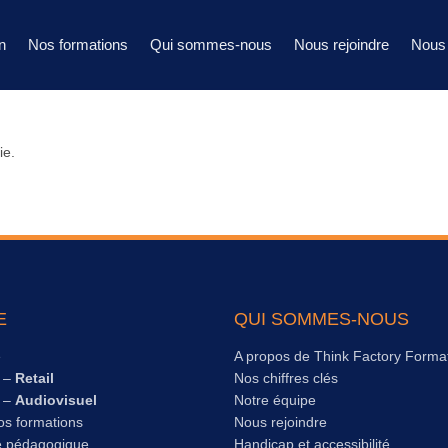
n
Nos formations
Qui sommes-nous
Nous rejoindre
Nous 
ie.
E
QUI SOMMES-NOUS
e
A propos de Think Factory Forma
s –
Retail
Nos chiffres clés
s –
Audiovisuel
Notre équipe
os formations
Nous rejoindre
e pédagogique
Handicap et accessibilité