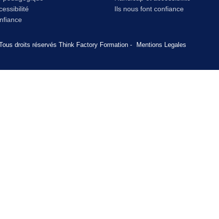
essibilité
Ils nous font confiance
onfiance
Tous droits réservés Think Factory Formation -
Mentions Legales