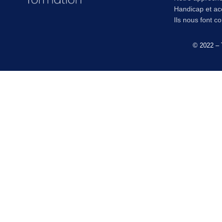
Handicap et acc
Ils nous font c
© 2022 – 