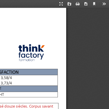
Current
Presentation
Open
Print
Download
Too
View
Mode
ISFACTION
: 3,5
8
/4
3,73/4
F
HT
sé douze siècles. Corpus savant 