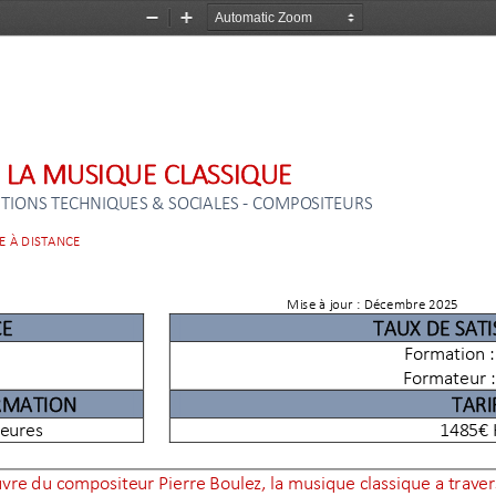
Zoom
Zoom
Out
In
 LA MUSIQUE CLASSIQUE
TIONS TECHNIQUES & SOCIALES 
-
COMPOSITEURS
E À DISTANCE
Mise à jour : 
Décembre 2025
CE
TAUX DE SAT
Formation
Formateur
:
RMATION
TARI
heures
1485€ 
vre du compositeur Pierre Boulez, la musique classique a traver