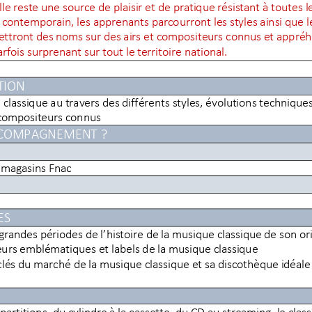
lle reste une source de plaisir et de pratique résistant à toute
 contemporain, les 
apprenants
parcourront les styles ainsi que 
 mettront des noms sur des airs et compositeurs connus et appr
arfois surprenant
sur tout le territoire national
.
TION
classique au travers des différents styles, évolutions techniques 
compositeurs connus
ACCOMPAGNEMENT
?
s magasins
Fnac
ES
s grandes périodes de l’histoire de la musique classique de son o
teurs emblématiques 
et labels de la musique classique
clés du marché de la musique classique et sa discothèque idéale