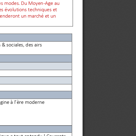
s les modes. Du Moyen
-
Age au 
les évolutions techniques et 
éhenderont un marché et un 
& sociales, des airs 
rigine à l’ère moderne