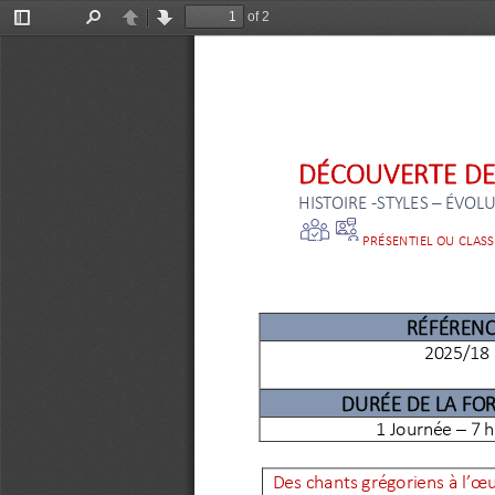
of 2
Toggle
Find
Previous
Next
Sidebar
DÉCOUVERTE DE
HISTOIRE 
-
STYLES 
–
ÉVOLU
PRÉSENTIEL OU CLASS
RÉFÉREN
202
5
/
18
DURÉE DE LA FO
1 Journée 
–
7 
Des 
chants
grégoriens à l’œu