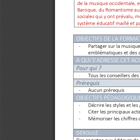
de la musique occidentale, e
Baroque, du Romantisme
au
sociales qui y ont prévalu,
système éducatif maillé et p
OBJECTIFS DE LA FORMA
-
Partager sur la musique 
emblématiques et des 
A QUI S’ADRESSE CET 
Pour
qui
?
-
Tous les conseillers de
Prérequis
-
Aucun prérequis
OBJECTIFS PÉDAGOGIQU
-
Décrire les styles et le
-
Citer les principaux ac
-
Mémoriser les chiffres 
DÉROULÉ